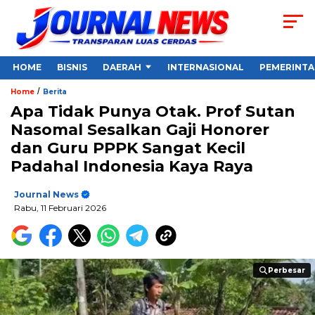
HOME
BISNIS
DAERAH
INTERNASIONAL
PEMERINT
/
Home
Berita
Apa Tidak Punya Otak. Prof Sutan
Nasomal Sesalkan Gaji Honorer
dan Guru PPPK Sangat Kecil
Padahal Indonesia Kaya Raya
Journal News
Rabu, 11 Februari 2026
Perbesar
Perbesar