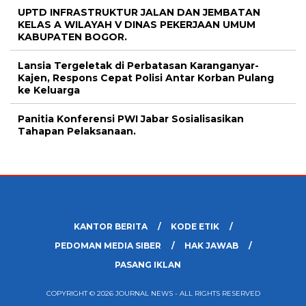
UPTD INFRASTRUKTUR JALAN DAN JEMBATAN
KELAS A WILAYAH V DINAS PEKERJAAN UMUM
KABUPATEN BOGOR.
Lansia Tergeletak di Perbatasan Karanganyar-
Kajen, Respons Cepat Polisi Antar Korban Pulang
ke Keluarga
Panitia Konferensi PWI Jabar Sosialisasikan
Tahapan Pelaksanaan.
KANTOR BERITA
KODE ETIK
PEDOMAN MEDIA SIBER
HAK JAWAB
PASANG IKLAN
COPYRIGHT © 2026 JOURNAL NEWS - ALL RIGHTS RESERVED