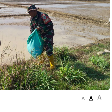
A
A
A