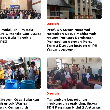
Daerah
imulai, 17 Tim Adu
Prof. Dr. Sutan Nasomal
i SPPG Mande Cup 2026!
Harapkan Ketua Mahkamah
ccer, Bulu Tangkis,
Agung Perkuat Kemitraan
 PS3
Pengadilan dengan Pers,
Soroti Dugaan Insiden di PN
Watansoppeng
Daerah
Cirebon Kota Salurkan
Tanamkan kepedulian
sih untuk Warga
lingkungan sejak dini, Siswa
pak Kemarau di
SDN Pegagan kidul 2 Antusias