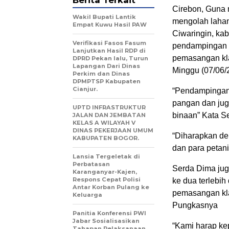
Berita Terkait
Cirebon, Guna 
Wakil Bupati Lantik
mengolah lahan
Empat Kuwu Hasil PAW
Ciwaringin, ka
Verifikasi Fasos Fasum
pendampingan 
Lanjutkan Hasil RDP di
pemasangan kla
DPRD Pekan lalu, Turun
Lapangan Dari Dinas
Minggu (07/06/
Perkim dan Dinas
DPMPTSP Kabupaten
Cianjur.
“Pendampingan 
pangan dan jug
UPTD INFRASTRUKTUR
binaan” Kata 
JALAN DAN JEMBATAN
KELAS A WILAYAH V
DINAS PEKERJAAN UMUM
“Diharapkan de
KABUPATEN BOGOR.
dan para petani
Lansia Tergeletak di
Perbatasan
Serda Dima jug
Karanganyar-Kajen,
Respons Cepat Polisi
ke dua terlebi
Antar Korban Pulang ke
pemasangan kla
Keluarga
Pungkasnya
Panitia Konferensi PWI
Jabar Sosialisasikan
“Kami harap ke
Tahapan Pelaksanaan.