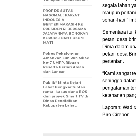
segala lahan y
PROF DR SUTAN
maupun pertani
NASOMAL : RAKYAT
sehari-hari,” 
INDONESIA
BERTERIMAKASIH KE
PRESIDEN RI BERSAMA
Sementara itu,
JAJARANNYA BONGKAR
KORUPSI DAN HUKUM
petani desa br
MATI
Dima dalam up
Polres Pekalongan
petani desa Br
Amankan Fun Run Milad
pertanian.
ke-7 UMPP, Ribuan
Peserta Berlari Aman
dan Lancar
“Kami sangat te
sehingga dalam
Publik” Minta Kejari
Lahat Bongkar tuntas
pengalaman te
rantai kasus dana BOS
ketahanan pan
dan proyek Smart TV di
Dinas Pendidikan
Kabupaten Lahat.
Laporan: Wadir
Biro Cirebon