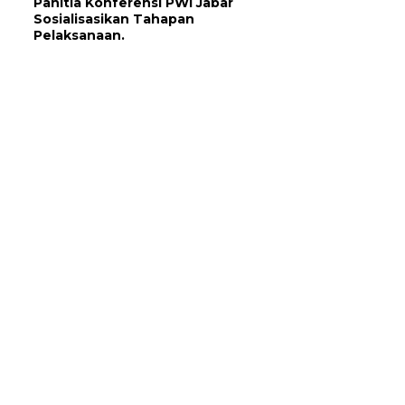
Panitia Konferensi PWI Jabar
Sosialisasikan Tahapan
Pelaksanaan.