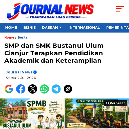
HOME
BISNIS
DAERAH
INTERNASIONAL
PEMERINT
/
Home
Berita
SMP dan SMK Bustanul Ulum
Cianjur Terapkan Pendidikan
Akademik dan Keterampilan
Journal News
Selasa, 7 Juli 2026
Perbesar
Perbesar