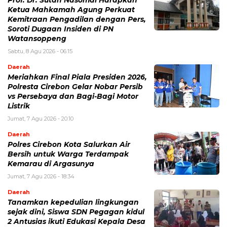
Prof. Dr. Sutan Nasomal Harapkan
Ketua Mahkamah Agung Perkuat
Kemitraan Pengadilan dengan Pers,
Soroti Dugaan Insiden di PN
Watansoppeng
Sabtu, 8 Agu 2026 - 06:15
Daerah
Meriahkan Final Piala Presiden 2026,
Polresta Cirebon Gelar Nobar Persib
vs Persebaya dan Bagi-Bagi Motor
Listrik
Jumat, 7 Agu 2026 - 20:10
Daerah
Polres Cirebon Kota Salurkan Air
Bersih untuk Warga Terdampak
Kemarau di Argasunya
Jumat, 7 Agu 2026 - 18:34
Daerah
Tanamkan kepedulian lingkungan
sejak dini, Siswa SDN Pegagan kidul
2 Antusias ikuti Edukasi Kepala Desa