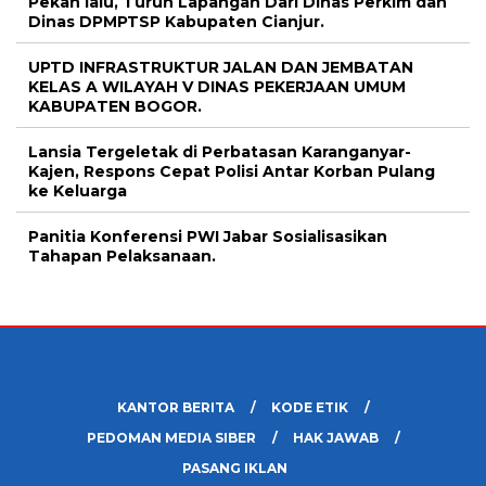
Pekan lalu, Turun Lapangan Dari Dinas Perkim dan
Dinas DPMPTSP Kabupaten Cianjur.
UPTD INFRASTRUKTUR JALAN DAN JEMBATAN
KELAS A WILAYAH V DINAS PEKERJAAN UMUM
KABUPATEN BOGOR.
Lansia Tergeletak di Perbatasan Karanganyar-
Kajen, Respons Cepat Polisi Antar Korban Pulang
ke Keluarga
Panitia Konferensi PWI Jabar Sosialisasikan
Tahapan Pelaksanaan.
KANTOR BERITA
KODE ETIK
PEDOMAN MEDIA SIBER
HAK JAWAB
PASANG IKLAN