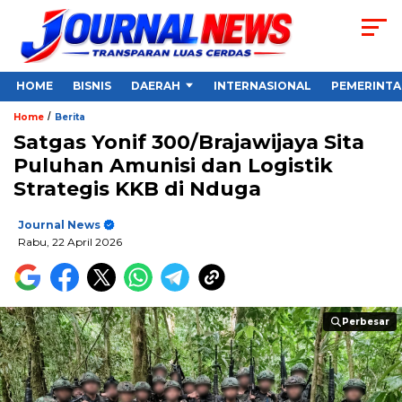
HOME
BISNIS
DAERAH
INTERNASIONAL
PEMERINT
/
Home
Berita
Satgas Yonif 300/Brajawijaya Sita
Puluhan Amunisi dan Logistik
Strategis KKB di Nduga
Journal News
Rabu, 22 April 2026
Perbesar
Perbesar