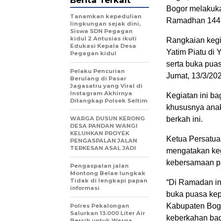
Berita Terkait
Bogor melakuka
Tanamkan kepedulian
Ramadhan 144
lingkungan sejak dini,
Siswa SDN Pegagan
kidul 2 Antusias ikuti
Rangkaian kegi
Edukasi Kepala Desa
Yatim Piatu di 
Pegagan kidul
serta buka pua
Pelaku Pencurian
Jumat, 13/3/20
Berulang di Pasar
Jagasatru yang Viral di
Instagram Akhirnya
Kegiatan ini ba
Ditangkap Polsek Seltim
khususnya anak
WARGA DUSUN KERONG
berkah ini.
DESA PANDAN WANGI
KELUHKAN PROYEK
Ketua Persatua
PENGASPALAN JALAN
TERKESAN ASAL JADI
mengatakan keg
kebersamaan p
Pengaspalan jalan
Montong Belae lungkak
Tidak di lengkapi papan
“Di Ramadan ini
informasi
buka puasa kep
Kabupaten Bog
Polres Pekalongan
Salurkan 13.000 Liter Air
keberkahan bagi
Bersih untuk Warga