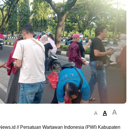
A
A
A
 News.id // Persatuan Wartawan Indonesia (PWI) Kabupaten