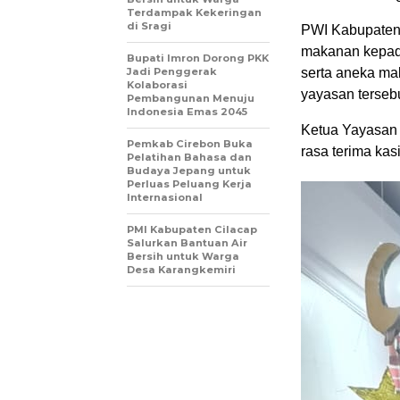
Terdampak Kekeringan
di Sragi
PWI Kabupaten
makanan kepada
Bupati Imron Dorong PKK
Jadi Penggerak
serta aneka ma
Kolaborasi
yayasan tersebu
Pembangunan Menuju
Indonesia Emas 2045
Ketua Yayasan 
Pemkab Cirebon Buka
rasa terima ka
Pelatihan Bahasa dan
Budaya Jepang untuk
Perluas Peluang Kerja
Internasional
PMI Kabupaten Cilacap
Salurkan Bantuan Air
Bersih untuk Warga
Desa Karangkemiri