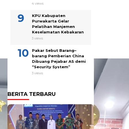
4 views
KPU Kabupaten
Purwakarta Gelar
Pelatihan Manjemen
Keselamatan Kebakaran
3 views
Pakar Sebut Barang–
barang Pemberian China
Dibuang Pejabar AS demi
“Security System”
3 views
BERITA TERBARU