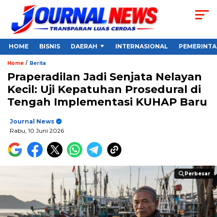
HOME
BISNIS
DAERAH
INTERNASIONAL
PEMERINT
/
Home
Berita
Praperadilan Jadi Senjata Nelayan
Kecil: Uji Kepatuhan Prosedural di
Tengah Implementasi KUHAP Baru
Journal News
Rabu, 10 Juni 2026
Perbesar
Perbesar