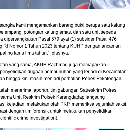
ersangka kami mengamankan barang bukti berupa satu kalung
 selempang, potongan kalung emas, dan satu unit sepeda
ka dipersangkakan Pasal 579 ayat (1) subsider Pasal 476
 RI Nomor 1 Tahun 2023 tentang KUHP dengan ancaman
paling lama lima tahun,” jelasnya.
tan yang sama, AKBP Rachmad juga memaparkan
enyelidikan dugaan pembunuhan yang terjadi di Kecamatan
n hingga kini masih menjadi perhatian Polres Pekalongan.
telah menerima laporan, tim gabungan Satreskrim Polres
rsama Unit Reskrim Polsek Karangdadap langsung
asi kejadian, melakukan olah TKP, memeriksa sejumlah saksi,
nasi dengan tim forensik untuk melakukan penyelidikan
cientific crime investigation).