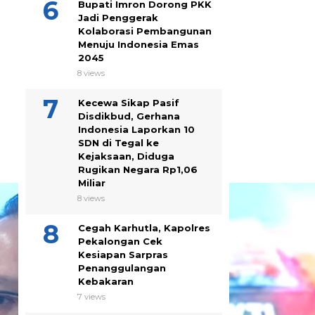
Bupati Imron Dorong PKK
Jadi Penggerak
Kolaborasi Pembangunan
Menuju Indonesia Emas
2045
8 views
Kecewa Sikap Pasif
Disdikbud, Gerhana
Indonesia Laporkan 10
SDN di Tegal ke
Kejaksaan, Diduga
Rugikan Negara Rp1,06
Miliar
8 views
Cegah Karhutla, Kapolres
Pekalongan Cek
Kesiapan Sarpras
Penanggulangan
Kebakaran
7 views