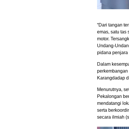
“Dari tangan t
emas, satu tas
motor. Tersang
Undang-Undang
pidana penjara 
Dalam kesempa
perkembangan p
Karangdadap da
Menurutnya, se
Pekalongan be
mendatangi lok
serta berkoordi
secara ilmiah (s