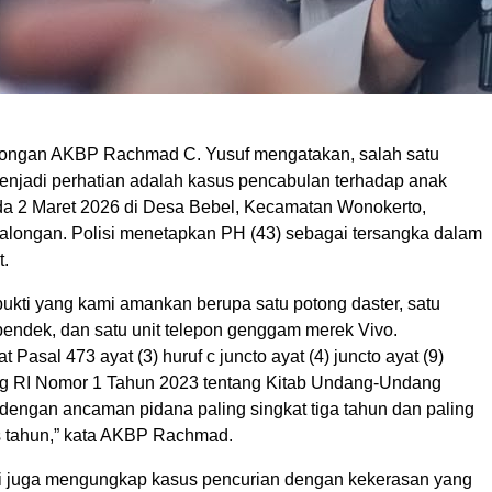
longan AKBP Rachmad C. Yusuf mengatakan, salah satu
enjadi perhatian adalah kasus pencabulan terhadap anak
ada 2 Maret 2026 di Desa Bebel, Kecamatan Wonokerto,
longan. Polisi menetapkan PH (43) sebagai tersangka dalam
t.
bukti yang kami amankan berupa satu potong daster, satu
pendek, dan satu unit telepon genggam merek Vivo.
t Pasal 473 ayat (3) huruf c juncto ayat (4) juncto ayat (9)
 RI Nomor 1 Tahun 2023 tentang Kitab Undang-Undang
engan ancaman pidana paling singkat tiga tahun dan paling
s tahun,” kata AKBP Rachmad.
lisi juga mengungkap kasus pencurian dengan kekerasan yang