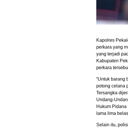
Kapolres Peka
perkara yang m
yang terjadi p
Kabupaten Peka
perkara tersebu
“Untuk barang 
potong celana 
Tersangka dijera
Undang-Undang
Hukum Pidana d
lama lima bela
Selain itu, po