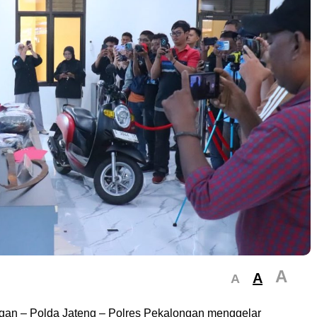
A
A
A
gan – Polda Jateng – Polres Pekalongan menggelar