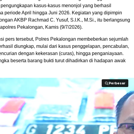
s pengungkapan kasus-kasus menonjol yang berhasil
a periode April hingga Juni 2026. Kegiatan yang dipimpin
ongan AKBP Rachmad C. Yusuf, S.I.K., M.Si., itu berlangsung
Mapolres Pekalongan, Kamis (9/7/2026).
si pers tersebut, Polres Pekalongan membeberkan sejumlah
erhasil diungkap, mulai dari kasus penggelapan, pencabulan,
ncurian dengan kekerasan (curas), hingga penganiayaan.
gka beserta barang bukti turut dihadirkan di hadapan awak
Perbesar
Perbesar