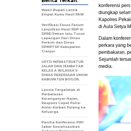
Berita Terkait
konferensi per
Wakil Bupati Lantik
diungkap selam
Empat Kuwu Hasil PAW
Kapolres Pekal
Verifikasi Fasos Fasum
di Aula Setya 
Lanjutkan Hasil RDP di
DPRD Pekan lalu, Turun
Dalam konferen
Lapangan Dari Dinas
Perkim dan Dinas
perkara yang b
DPMPTSP Kabupaten
Cianjur.
pembakaran, pe
Sejumlah tersan
UPTD INFRASTRUKTUR
media.
JALAN DAN JEMBATAN
KELAS A WILAYAH V
DINAS PEKERJAAN UMUM
KABUPATEN BOGOR.
Lansia Tergeletak di
Perbatasan
Karanganyar-Kajen,
Respons Cepat Polisi
Antar Korban Pulang ke
Keluarga
Panitia Konferensi PWI
Jabar Sosialisasikan