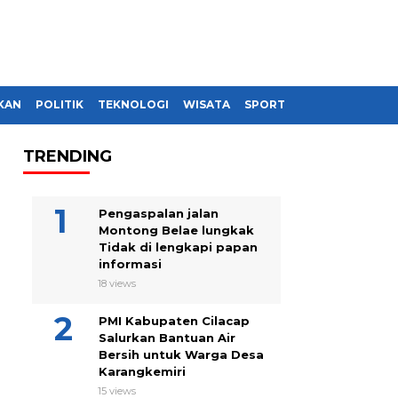
KAN
POLITIK
TEKNOLOGI
WISATA
SPORT
TRENDING
Pengaspalan jalan
Montong Belae lungkak
Tidak di lengkapi papan
informasi
18 views
PMI Kabupaten Cilacap
Salurkan Bantuan Air
Bersih untuk Warga Desa
Karangkemiri
15 views