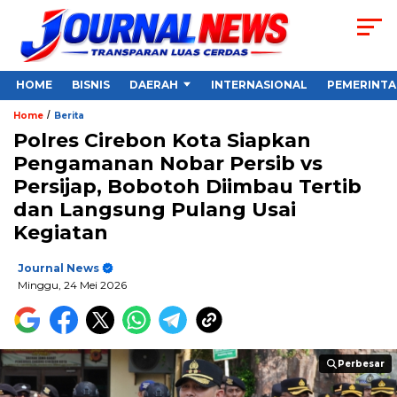
HOME
BISNIS
DAERAH
INTERNASIONAL
PEMERINT
/
Home
Berita
Polres Cirebon Kota Siapkan
Pengamanan Nobar Persib vs
Persijap, Bobotoh Diimbau Tertib
dan Langsung Pulang Usai
Kegiatan
Journal News
Minggu, 24 Mei 2026
Perbesar
Perbesar