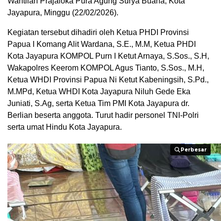
Wantilan Prajaloka Pura Agung Surya Buana, Kota
Jayapura, Minggu (22/02/2026).
Kegiatan tersebut dihadiri oleh Ketua PHDI Provinsi
Papua I Komang Alit Wardana, S.E., M.M, Ketua PHDI
Kota Jayapura KOMPOL Purn I Ketut Arnaya, S.Sos., S.H,
Wakapolres Keerom KOMPOL Agus Tianto, S.Sos., M.H,
Ketua WHDI Provinsi Papua Ni Ketut Kabeningsih, S.Pd.,
M.MPd, Ketua WHDI Kota Jayapura Niluh Gede Eka
Juniati, S.Ag, serta Ketua Tim PMI Kota Jayapura dr.
Berlian beserta anggota. Turut hadir personel TNI-Polri
serta umat Hindu Kota Jayapura.
Perbesar
Perbesar