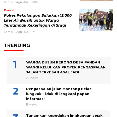
Kamis, 6 Agu 2026 - 20:07
Daerah
Polres Pekalongan Salurkan 13.000
Liter Air Bersih untuk Warga
Terdampak Kekeringan di Sragi
Kamis, 6 Agu 2026 - 13:21
TRENDING
WARGA DUSUN KERONG DESA PANDAN
WANGI KELUHKAN PROYEK PENGASPALAN
JALAN TERKESAN ASAL JADI
25 views
Pengaspalan jalan Montong Belae
lungkak Tidak di lengkapi papan
informasi
18 views
Tanamkan kepedulian lingkungan sejak