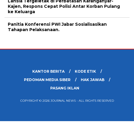
Lansia Tergeletak di Perbatasan Karanganyar-
Kajen, Respons Cepat Polisi Antar Korban Pulang
ke Keluarga
Panitia Konferensi PWI Jabar Sosialisasikan
Tahapan Pelaksanaan.
KANTOR BERITA
KODE ETIK
PEDOMAN MEDIA SIBER
HAK JAWAB
PASANG IKLAN
COPYRIGHT © 2026 JOURNAL NEWS - ALL RIGHTS RESERVED