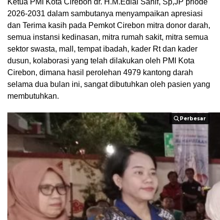
Ketua PMI Kota Cirebon dr. H.M.Edial Sanif, Sp,JP priode
2026-2031 dalam sambutanya menyampaikan apresiasi
dan Terima kasih pada Pemkot Cirebon mitra donor darah,
semua instansi kedinasan, mitra rumah sakit, mitra semua
sektor swasta, mall, tempat ibadah, kader Rt dan kader
dusun, kolaborasi yang telah dilakukan oleh PMI Kota
Cirebon, dimana hasil perolehan 4979 kantong darah
selama dua bulan ini, sangat dibutuhkan oleh pasien yang
membutuhkan.
Perbesar
Perbesar