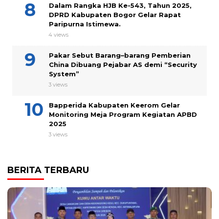
Dalam Rangka HJB Ke-543, Tahun 2025,
DPRD Kabupaten Bogor Gelar Rapat
Paripurna Istimewa.
4 views
Pakar Sebut Barang–barang Pemberian
China Dibuang Pejabar AS demi “Security
System”
3 views
Bapperida Kabupaten Keerom Gelar
Monitoring Meja Program Kegiatan APBD
2025
3 views
BERITA TERBARU