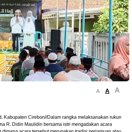
A
A
A
Id. Kabupaten Cirebon//Dalam rangka melaksanakan rukun
ima R. Didin Maulidin bersama istri mengadakan acara
r dimana acara tersebut,merupakan tradisi perjamuan atau