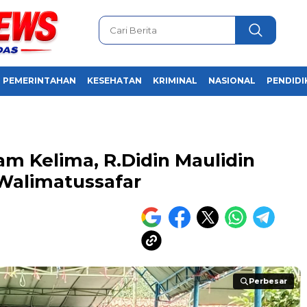
PEMERINTAHAN
KESEHATAN
KRIMINAL
NASIONAL
PENDIDI
m Kelima, R.Didin Maulidin
 Walimatussafar
Perbesar
Perbesar