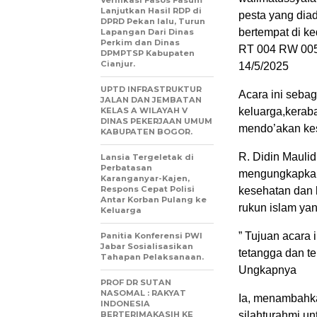
Verifikasi Fasos Fasum
Lanjutkan Hasil RDP di
pesta yang dia
DPRD Pekan lalu, Turun
bertempat di k
Lapangan Dari Dinas
Perkim dan Dinas
RT 004 RW 005
DPMPTSP Kabupaten
Cianjur.
14/5/2025
UPTD INFRASTRUKTUR
Acara ini seba
JALAN DAN JEMBATAN
KELAS A WILAYAH V
keluarga,keraba
DINAS PEKERJAAN UMUM
mendo’akan kes
KABUPATEN BOGOR.
R. Didin Mauli
Lansia Tergeletak di
Perbatasan
mengungkapkan
Karanganyar-Kajen,
Respons Cepat Polisi
kesehatan dan 
Antar Korban Pulang ke
rukun islam ya
Keluarga
” Tujuan acara 
Panitia Konferensi PWI
Jabar Sosialisasikan
tetangga dan te
Tahapan Pelaksanaan.
Ungkapnya
PROF DR SUTAN
NASOMAL : RAKYAT
Ia, menambahka
INDONESIA
BERTERIMAKASIH KE
silahturahmi un