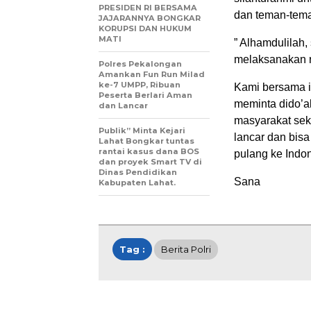
PRESIDEN RI BERSAMA
dan teman-tema
JAJARANNYA BONGKAR
KORUPSI DAN HUKUM
MATI
” Alhamdulilah,
melaksanakan ru
Polres Pekalongan
Amankan Fun Run Milad
ke-7 UMPP, Ribuan
Kami bersama i
Peserta Berlari Aman
meminta dido’a
dan Lancar
masyarakat sek
Publik” Minta Kejari
lancar dan bis
Lahat Bongkar tuntas
rantai kasus dana BOS
pulang ke Indo
dan proyek Smart TV di
Dinas Pendidikan
Sana
Kabupaten Lahat.
Tag :
Berita Polri