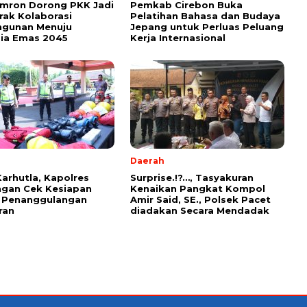
Imron Dorong PKK Jadi
Pemkab Cirebon Buka
ak Kolaborasi
Pelatihan Bahasa dan Budaya
gunan Menuju
Jepang untuk Perluas Peluang
ia Emas 2045
Kerja Internasional
Daerah
arhutla, Kapolres
Surprise.!?…, Tasyakuran
ngan Cek Kesiapan
Kenaikan Pangkat Kompol
s Penanggulangan
Amir Said, SE., Polsek Pacet
ran
diadakan Secara Mendadak