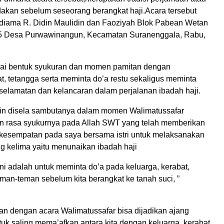
dakan sebelum seseorang berangkat haji.Acara tersebut
ediama R. Didin Maulidin dan Faoziyah Blok Pabean Wetan
 Desa Purwawinangun, Kecamatan Suranenggala, Rabu,
gai bentuk syukuran dan momen pamitan dengan
t, tetangga serta meminta do’a restu sekaligus meminta
elamatan dan kelancaran dalam perjalanan ibadah haji.
din disela sambutanya dalam momen Walimatussafar
 rasa syukurnya pada Allah SWT yang telah memberikan
kesempatan pada saya bersama istri untuk melaksanakan
ng kelima yaitu menunaikan ibadah haji
ini adalah untuk meminta do’a pada keluarga, kerabat,
man-teman sebelum kita berangkat ke tanah suci, ”
n dengan acara Walimatussafar bisa dijadikan ajang
tuk saling mema’afkan antara kita dengan keluarga, kerabat