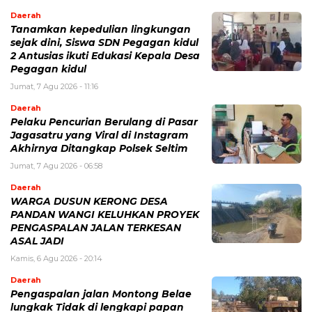
Daerah
Tanamkan kepedulian lingkungan
sejak dini, Siswa SDN Pegagan kidul
2 Antusias ikuti Edukasi Kepala Desa
Pegagan kidul
Jumat, 7 Agu 2026 - 11:16
Daerah
Pelaku Pencurian Berulang di Pasar
Jagasatru yang Viral di Instagram
Akhirnya Ditangkap Polsek Seltim
Jumat, 7 Agu 2026 - 06:58
Daerah
WARGA DUSUN KERONG DESA
PANDAN WANGI KELUHKAN PROYEK
PENGASPALAN JALAN TERKESAN
ASAL JADI
Kamis, 6 Agu 2026 - 20:14
Daerah
Pengaspalan jalan Montong Belae
lungkak Tidak di lengkapi papan