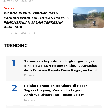
Jumat, 7 Agu 2026 - 06:58
Daerah
WARGA DUSUN KERONG DESA
PANDAN WANGI KELUHKAN PROYEK
PENGASPALAN JALAN TERKESAN
ASAL JADI
Kamis, 6 Agu 2026 - 20:14
TRENDING
Tanamkan kepedulian lingkungan sejak
dini, Siswa SDN Pegagan kidul 2 Antusias
ikuti Edukasi Kepala Desa Pegagan kidul
18 views
Pelaku Pencurian Berulang di Pasar
Jagasatru yang Viral di Instagram
Akhirnya Ditangkap Polsek Seltim
14 views