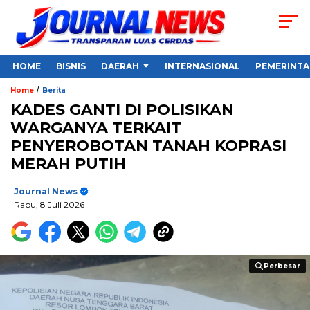
HOME
BISNIS
DAERAH
INTERNASIONAL
PEMERINT
/
Home
Berita
KADES GANTI DI POLISIKAN
WARGANYA TERKAIT
PENYEROBOTAN TANAH KOPRASI
MERAH PUTIH
Journal News
Rabu, 8 Juli 2026
Perbesar
Perbesar