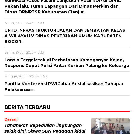
Verifikasi Fasos Fasum Lanjutkan Hasil RDP di DPRD
Pekan lalu, Turun Lapangan Dari Dinas Perkim dan
Dinas DPMPTSP Kabupaten Cianjur.
Senin, 27 Juli 2026 - 16:39
UPTD INFRASTRUKTUR JALAN DAN JEMBATAN KELAS
A WILAYAH V DINAS PEKERJAAN UMUM KABUPATEN
BOGOR.
Senin, 27 Juli 2026 - 10:33
Lansia Tergeletak di Perbatasan Karanganyar-Kajen,
Respons Cepat Polisi Antar Korban Pulang ke Keluarga
Minggu, 26 Juli 2026 - 12:53
Panitia Konferensi PWI Jabar Sosialisasikan Tahapan
Pelaksanaan.
BERITA TERBARU
Daerah
Tanamkan kepedulian lingkungan
sejak dini, Siswa SDN Pegagan kidul