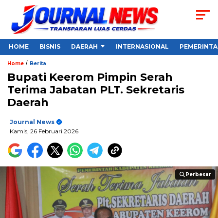
HOME
BISNIS
DAERAH
INTERNASIONAL
PEMERINT
/
Home
Berita
Bupati Keerom Pimpin Serah
Terima Jabatan PLT. Sekretaris
Daerah
Journal News
Kamis, 26 Februari 2026
Perbesar
Perbesar