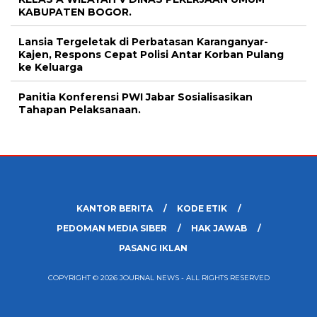
KABUPATEN BOGOR.
Lansia Tergeletak di Perbatasan Karanganyar-
Kajen, Respons Cepat Polisi Antar Korban Pulang
ke Keluarga
Panitia Konferensi PWI Jabar Sosialisasikan
Tahapan Pelaksanaan.
KANTOR BERITA
KODE ETIK
PEDOMAN MEDIA SIBER
HAK JAWAB
PASANG IKLAN
COPYRIGHT © 2026 JOURNAL NEWS - ALL RIGHTS RESERVED