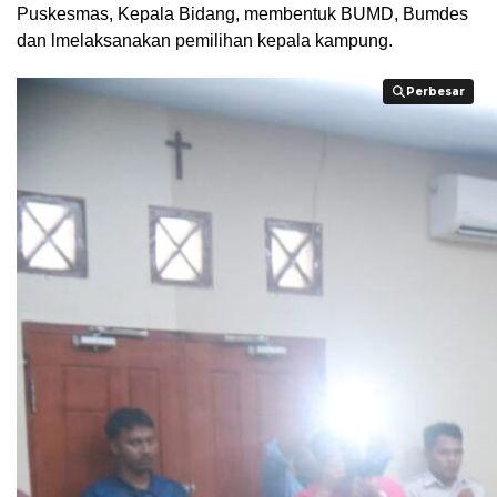
Puskesmas, Kepala Bidang, membentuk BUMD, Bumdes
dan lmelaksanakan pemilihan kepala kampung.
Perbesar
Perbesar