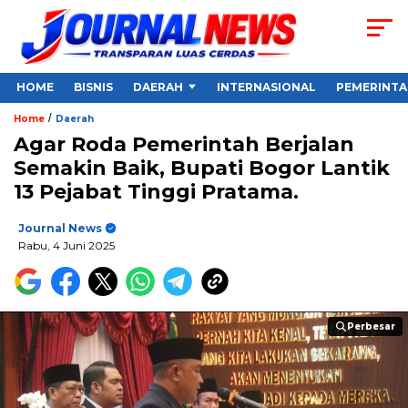
HOME
BISNIS
DAERAH
INTERNASIONAL
PEMERINT
/
Home
Daerah
Agar Roda Pemerintah Berjalan
Semakin Baik, Bupati Bogor Lantik
13 Pejabat Tinggi Pratama.
Journal News
Rabu, 4 Juni 2025
Perbesar
Perbesar