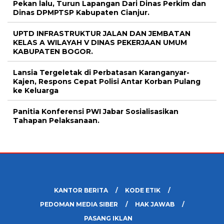
Pekan lalu, Turun Lapangan Dari Dinas Perkim dan
Dinas DPMPTSP Kabupaten Cianjur.
UPTD INFRASTRUKTUR JALAN DAN JEMBATAN
KELAS A WILAYAH V DINAS PEKERJAAN UMUM
KABUPATEN BOGOR.
Lansia Tergeletak di Perbatasan Karanganyar-
Kajen, Respons Cepat Polisi Antar Korban Pulang
ke Keluarga
Panitia Konferensi PWI Jabar Sosialisasikan
Tahapan Pelaksanaan.
KANTOR BERITA
KODE ETIK
PEDOMAN MEDIA SIBER
HAK JAWAB
PASANG IKLAN